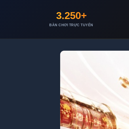
3.250+
BÀN CHƠI TRỰC TUYẾN