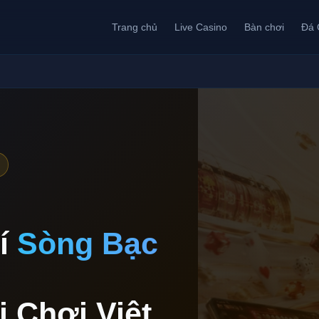
Trang chủ
Live Casino
Bàn chơi
Đá 
rí
Sòng Bạc
 Chơi Việt