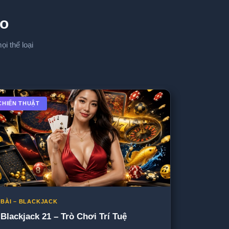
no
i thể loại
CHIẾN THUẬT
BÀI – BLACKJACK
Blackjack 21 – Trò Chơi Trí Tuệ