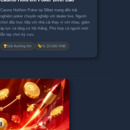
Casino Hold'em Poker tại 58bet mang đến trải
nghiệm poker chuyên nghiệp với dealer live. Người
chơi đấu trực tiếp với nhà cái thay vì với nhau, giảm
áp lực và tăng cơ hội thắng. Phù hợp cả người mới
lẫn tay chơi kỳ cựu.
Giải thưởng lớn
Từ 20.000 VNĐ