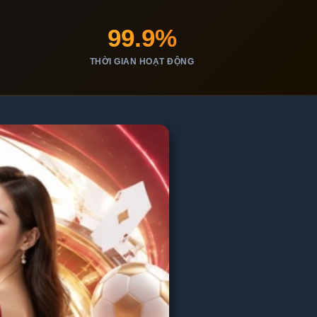
99.9%
THỜI GIAN HOẠT ĐỘNG