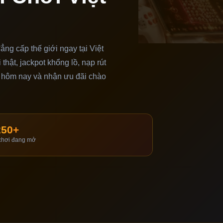
ng cấp thế giới ngay tại Việt
hật, jackpot khổng lồ, nạp rút
 hôm nay và nhận ưu đãi chào
250+
chơi đang mở