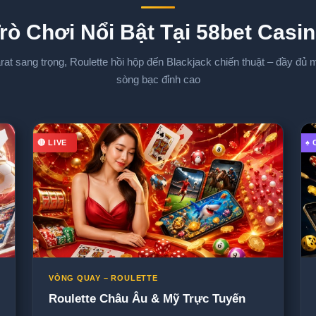
rò Chơi Nổi Bật Tại 58bet Casi
at sang trọng, Roulette hồi hộp đến Blackjack chiến thuật – đầy đủ mọ
sòng bạc đỉnh cao
🔴 LIVE
♠ 
VÒNG QUAY – ROULETTE
Roulette Châu Âu & Mỹ Trực Tuyến