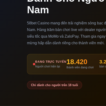
Nam
58bet Casino mang đến trải nghiệm sòng bạc đẳ
Nam. Hàng trăm bàn chơi live với dealer người t
siêu tốc qua MoMo và ZaloPay. Tham gia ngay
mừng hấp dẫn dành riêng cho thành viên mới.
18.420
3.
ĐANG TRỰC TUYẾN
Người chơi hiện tại
bàn 
thành viên đang chơi
Chỉ dành cho người trên 18 tuổi